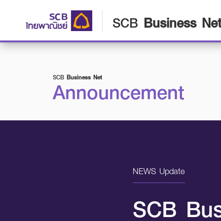
SCB
Business Ne
SCB
Business Net
Announcement
NEWS Update
SCB Bus